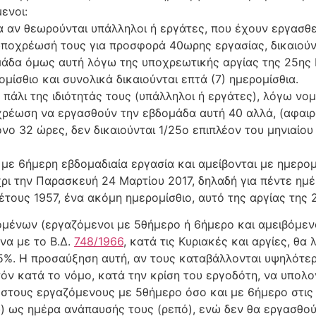
ενοι:
τα αν θεωρούνται υπάλληλοι ή εργάτες, που έχουν εργασθ
υποχρέωσή τους για προσφορά 40ωρης εργασίας, δικαιούντ
μάδα όμως αυτή λόγω της υποχρεωτικής αργίας της 25ης 
ίσθιο και συνολικά δικαιούνται επτά (7) ημερομίσθια.
 πάλι της ιδιότητάς τους (υπάλληλοι ή εργάτες), λόγω ν
οχρέωση να εργασθούν την εβδομάδα αυτή 40 αλλά, (αφαι
μόνο 32 ώρες, δεν δικαιούνται 1/25ο επιπλέον του μηνιαίο
με 6ήμερη εβδομαδιαία εργασία και αμείβονται με ημερομ
ι την Παρασκευή 24 Μαρτίου 2017, δηλαδή για πέντε ημέρ
τους 1957, ένα ακόμη ημερομίσθιο, αυτό της αργίας της 
ομένων (εργαζόμενοι με 5θήμερο ή 6ήμερο και αμειβόμενοι
να με το Β.Δ.
748/1966
, κατά τις Κυριακές και αργίες, θα
5%. Η προσαύξηση αυτή, αν τους καταβάλλονται υψηλότε
τόν κατά το νόμο, κατά την κρίση του εργοδότη, να υπολο
στους εργαζόμενους με 5θήμερο όσο και με 6ήμερο στις ε
) ως ημέρα ανάπαυσής τους (ρεπό), ενώ δεν θα εργασθούν