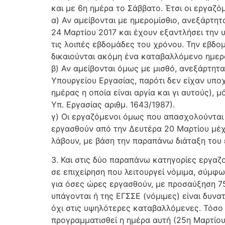
και με 6η ημέρα το Σάββατο. Έτσι οι εργαζόμ
α) Αν αμείβονται με ημερομίσθιο, ανεξάρτη
24 Μαρτίου 2017 και έχουν εξαντλήσει την 
τις λοιπές εβδομάδες του χρόνου. Την εβδο
δικαιούνται ακόμη ένα καταβαλλόμενο ημερομ
β) Αν αμείβονται όμως με μισθό, ανεξάρτητα
Υπουργείου Εργασίας, παρότι δεν είχαν υπ
ημέρας η οποία είναι αργία και γι αυτούς), 
Υπ. Εργασίας αριθμ. 1643/1987).
γ) Οι εργαζόμενοι όμως που απασχολούνται 
εργασθούν από την Δευτέρα 20 Μαρτίου μέχρ
λάβουν, με βάση την παραπάνω διάταξη του έ
3. Και στις δύο παραπάνω κατηγορίες εργαζ
σε επιχείρηση που λειτουργεί νόμιμα, σύμφω
για όσες ώρες εργασθούν, με προσαύξηση 7
υπάγονται ή της ΕΓΣΣΕ (νόμιμες) είναι δυνα
όχι στις υψηλότερες καταβαλλόμενες. Τόσο 
προγραμματισθεί η ημέρα αυτή (25η Μαρτίου