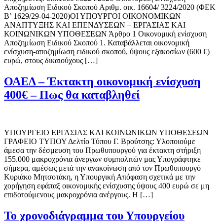
Αποζημίωση Ειδικού Σκοπού Αριθμ. οικ. 16604/ 3224/2020 (ΦΕΚ
Β’ 1629/29-04-2020)ΟΙ ΥΠΟΥΡΓΟΙ ΟΙΚΟΝΟΜΙΚΩΝ –
ΑΝΑΠΤΥΞΗΣ ΚΑΙ ΕΠΕΝΔΥΣΕΩΝ – ΕΡΓΑΣΙΑΣ ΚΑΙ
ΚΟΙΝΩΝΙΚΩΝ ΥΠΟΘΕΣΕΩΝ Άρθρο 1 Οικονομική ενίσχυση
Αποζημίωση Ειδικού Σκοπού 1. Καταβάλλεται οικονομική
ενίσχυση-αποζημίωση ειδικού σκοπού, ύψους εξακοσίων (600 €)
ευρώ, στους δικαιούχους […]
ΟΑΕΔ – Έκτακτη οικονομική ενίσχυση
400€ – Πως θα καταβληθεί
ΥΠΟΥΡΓΕΙΟ EΡΓΑΣΙΑΣ ΚΑΙ ΚΟΙΝΩΝΙΚΩΝ ΥΠΟΘΕΣΕΩΝ
ΓΡΑΦΕΙΟ ΤΥΠΟΥ Δελτίο Τύπου Γ. Βρούτσης: Υλοποιούμε
άμεσα την δέσμευση του Πρωθυπουργού για έκτακτη στήριξη
155.000 μακροχρόνια άνεργων συμπολιτών μας Υπογράφτηκε
σήμερα, αμέσως μετά την ανακοίνωση από τον Πρωθυπουργό
Κυριάκο Μητσοτάκη, η Υπουργική Απόφαση σχετικά με την
χορήγηση εφάπαξ οικονομικής ενίσχυσης ύψους 400 ευρώ σε μη
επιδοτούμενους μακροχρόνια ανέργους. Η […]
Το χρονοδιάγραμμα του Υπουργείου