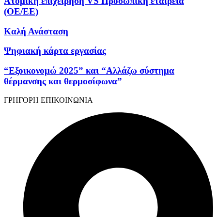
Ατομική επιχείρηση VS Προσωπική εταιρεία
(OE/EE)
Καλή Ανάσταση
Ψηφιακή κάρτα εργασίας
“Εξοικονομώ 2025” και “Αλλάζω σύστημα
θέρμανσης και θερμοσίφωνα”
ΓΡΗΓΟΡΗ ΕΠΙΚΟΙΝΩΝΙΑ