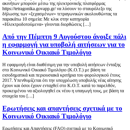
ακινήτων μπορούν μέσω της ηλεκτρονικής πλατφόρμας
https://tetragonika.govapp.gr/ να λύσουν το σταυρόλεξο της
δήλωσης των «ξεχασμένων» τετραγωνικών ακολουθώντας τα
παρακάτω 10 σημεία: Με κλικ στην κατηγορία
«Ηλεκτροδοτούμενα» γίνονται διορθώσεις […]
Από την Πέμπτη 9 Αυγούστου άνοιξε πάλι
η εφαρμογή για υποβολή αιτήσεων για το
Κοινωνικό Οικιακό Τιμολόγιο
Η εφαρμογή είναι διαθέσιμη για την υποβολή αιτήσεων ένταξης
στο Κοινωνικό Οικιακό Τιμολόγιο (Κ.Ο.Τ.) με βάση τα
εισοδηματικά και περιουσιακά κριτήρια του φορολογικού έτους
2017. Υπενθυμίζεται ότι την υποχρέωση υποβολής νέας αίτησης
έχουν και όσοι έχουν ενταχθεί στο Κ.Ο.Τ. κατά το παρελθόν,
προκειμένου να αξιολογηθεί εκ νέου η υπαγωγή τους, με βάση τα
στοιχεία του […]
Ερωτήσεις και απαντήσεις σχετικά με το
Κοινωνικό Οικιακό Τιμολόγιο
Ερωτήσεις και Απαντήσεις (FAQ) σχετικά με το Κοινωνικό