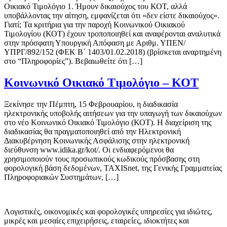
Οικιακό Τιμολόγιο 1. Ήμουν δικαιούχος του ΚΟΤ, αλλά
υποβάλλοντας την αίτηση, εμφανίζεται ότι «δεν είστε δικαιούχος».
Γιατί; Τα κριτήρια για την παροχή Κοινωνικού Οικιακού
Τιμολογίου (ΚΟΤ) έχουν τροποποιηθεί και αναφέρονται αναλυτικά
στην πρόσφατη Υπουργική Απόφαση με Αριθμ. ΥΠΕΝ/
ΥΠΡΓ/892/152 (ΦΕΚ Β΄ 1403/01.02.2018) (βρίσκεται αναρτημένη
στo “Πληροφορίες”). Βεβαιωθείτε ότι […]
Κοινωνικό Οικιακό Τιμολόγιο – ΚΟΤ
Ξεκίνησε την Πέμπτη, 15 Φεβρουαρίου, η διαδικασία
ηλεκτρονικής υποβολής αιτήσεων για την υπαγωγή των δικαιούχων
στο νέο Κοινωνικό Οικιακό Τιμολόγιο (ΚΟΤ). Η διαχείριση της
διαδικασίας θα πραγματοποιηθεί από την Ηλεκτρονική
Διακυβέρνηση Κοινωνικής Ασφάλισης στην ηλεκτρονική
διεύθυνση www.idika.gr/kot/. Οι ενδιαφερόμενοι θα
χρησιμοποιούν τους προσωπικούς κωδικούς πρόσβασης στη
φορολογική βάση δεδομένων, TAXISnet, της Γενικής Γραμματείας
Πληροφοριακών Συστημάτων, […]
Λογιστικές, οικονομικές και φορολογικές υπηρεσίες για ιδιώτες,
μικρές και μεσαίες επιχειρήσεις, εταιρείες, ιδιοκτήτες και