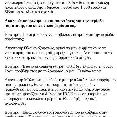
νοικοκυριού και μέχρι το μέγιστο του 3.Δεν θεωρείται ένδειξη
πολυτελούς διαβίωσης η δήλωση ποσού έως 1.500 ευρώ για
δίδακτρα σε ιδιωτικά σχολεία.
Ακολουθούν ερωτήσεις και απαντήσεις για την περίοδο
παράτασης του κοινωνικού μερίσματος
.
Ερώτηση: Ποιοι μπορούν να υποβάλουν αίτηση κατά την περίοδο
παράτασης;
Απάντηση: Όλοι ανεξαιρέτως, αρκεί να μην συμμετέχουν σε
νοικοκυριό, του οποίου η αίτηση έχει εγκριθεί. Δεν απαιτείται να
έχετε εκκρεμή, ακυρωμένη ή απορριφθείσα αίτηση.
Ερώτηση: Έχω εγκεκριμένη αίτηση, αλλά δεν έλαβα το επίδομα,
λόγω προβλήματος με το λογαριασμό μου. Τι κάνω τώρα;
Απάντηση: Μόλις ενημερωθούμε με την τελική λίστα απορρίψεων
από τις τράπεζες, θα ακυρώσουμε τις αιτήσεις που δεν
πληρώθηκαν και θα μπορείτε να κάνετε νέα αίτηση, στην οποία
πρέπει να προσέξετε να δηλώσετε ΙΒΑΝ που να μπορείτε να
εισπράξετε το κοινωνικό μέρισμα. Θα υπάρξει σχετική
ανακοίνωση.
Ερώτηση: Είμαι μονογονεϊκή οικογένεια που εγκρίθηκε στην
κυρίως φάση. Πως μπορώ να κάνω αίτηση, ώστε να πάρω τη