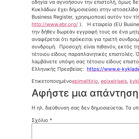
οδηγία να αγνοήσουν την επιστολή, όμως δε
Κυκλάδων έχει δημοσιεύσει στην ιστοσελίδα
Business Register, χρησιμοποιεί αυτόν τον 
http://www.ebr.org/
). Η εταιρεία (EU Busine
την δήθεν δωρεάν εγγραφή τους σε ένα μητρ
αναφέρεται ότι πρόκειται για τριετή συνδρ
συνδρομή. Προσοχή: είναι πιθανόν, εκτός τη
τέτοιου είδους παραπλανητικές επιστολές. 
λαμβάνετε υπόψη σας τέτοιου είδους επιστο
Ελληνικής Πρεσβείας:
https://www.e-kyklade
Ετικετοποιημένο
epimelitirio
,
epixeiriseis
,
kyk
Αφήστε μια απάντηση
Η ηλ. διεύθυνση σας δεν δημοσιεύεται.
Τα υπ
Σχόλιο
*