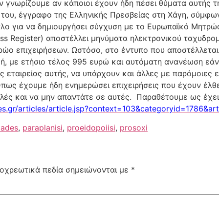
ν γνωρίζουμε αν κάποιοι έχουν ήδη πέσει θύματα αυτής τ
 του, έγγραφο της Ελληνικής Πρεσβείας στη Χάγη, σύμφων
τίτλο για να δημιουργήσει σύγχυση με το Ευρωπαϊκό Μητρώ
ss Register) αποστέλλει μηνύματα ηλεκτρονικού ταχυδρομ
ώο επιχειρήσεων. Ωστόσο, στο έντυπο που αποστέλλεται 
ομή, με ετήσιο τέλος 995 ευρώ και αυτόματη ανανέωση εά
ς εταιρείας αυτής, να υπάρχουν και άλλες με παρόμοιες 
Όπως έχουμε ήδη ενημερώσει επιχειρήσεις που έχουν έλθε
λές και να μην απαντάτε σε αυτές. Παραθέτουμε ως έχει
s.gr/articles/article.jsp?context=103&categoryid=1786&ar
lades
,
paraplanisi
,
proeidopoiisi
,
prosoxi
οχρεωτικά πεδία σημειώνονται με
*