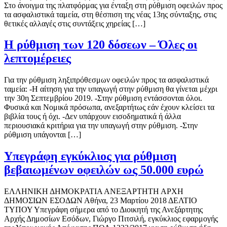
Στο άνοιγμα της πλατφόρμας για ένταξη στη ρύθμιση οφειλών προς
τα ασφαλιστικά ταμεία, στη θέσπιση της νέας 13ης σύνταξης, στις
θετικές αλλαγές στις συντάξεις χηρείας […]
Η ρύθμιση των 120 δόσεων – Όλες οι
λεπτομέρειες
Για την ρύθμιση ληξιπρόθεσμων οφειλών προς τα ασφαλιστικά
ταμεία: -Η αίτηση για την υπαγωγή στην ρύθμιση θα γίνεται μέχρι
την 30η Σεπτεμβρίου 2019. -Στην ρύθμιση εντάσσονται όλοι.
Φυσικά και Νομικά πρόσωπα, ανεξαρτήτως εάν έχουν κλείσει τα
βιβλία τους ή όχι. -Δεν υπάρχουν εισοδηματικά ή άλλα
περιουσιακά κριτήρια για την υπαγωγή στην ρύθμιση. -Στην
ρύθμιση υπάγονται […]
Υπεγράφη εγκύκλιος για ρύθμιση
βεβαιωμένων οφειλών ως 50.000 ευρώ
ΕΛΛΗΝΙΚΗ ΔΗΜΟΚΡΑΤΙΑ ΑΝΕΞΑΡΤΗΤΗ ΑΡΧΗ
ΔΗΜΟΣΙΩΝ ΕΣΟΔΩΝ Αθήνα, 23 Μαρτίου 2018 ΔΕΛΤΙΟ
ΤΥΠΟΥ Υπεγράφη σήμερα από το Διοικητή της Ανεξάρτητης
Αρχής Δημοσίων Εσόδων, Γιώργο Πιτσιλή, εγκύκλιος εφαρμογής