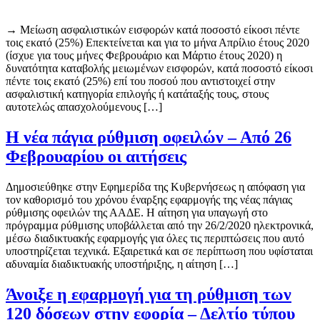
→ Μείωση ασφαλιστικών εισφορών κατά ποσοστό είκοσι πέντε
τοις εκατό (25%) Επεκτείνεται και για το μήνα Απρίλιο έτους 2020
(ίσχυε για τους μήνες Φεβρουάριο και Μάρτιο έτους 2020) η
δυνατότητα καταβολής μειωμένων εισφορών, κατά ποσοστό είκοσι
πέντε τοις εκατό (25%) επί του ποσού που αντιστοιχεί στην
ασφαλιστική κατηγορία επιλογής ή κατάταξής τους, στους
αυτοτελώς απασχολούμενους […]
Η νέα πάγια ρύθμιση οφειλών – Από 26
Φεβρουαρίου οι αιτήσεις
Δημοσιεύθηκε στην Εφημερίδα της Κυβερνήσεως η απόφαση για
τον καθορισμό του χρόνου έναρξης εφαρμογής της νέας πάγιας
ρύθμισης οφειλών της ΑΑΔΕ. Η αίτηση για υπαγωγή στο
πρόγραμμα ρύθμισης υποβάλλεται από την 26/2/2020 ηλεκτρονικά,
μέσω διαδικτυακής εφαρμογής για όλες τις περιπτώσεις που αυτό
υποστηρίζεται τεχνικά. Εξαιρετικά και σε περίπτωση που υφίσταται
αδυναμία διαδικτυακής υποστήριξης, η αίτηση […]
Άνοιξε η εφαρμογή για τη ρύθμιση των
120 δόσεων στην εφορία – Δελτίο τύπου