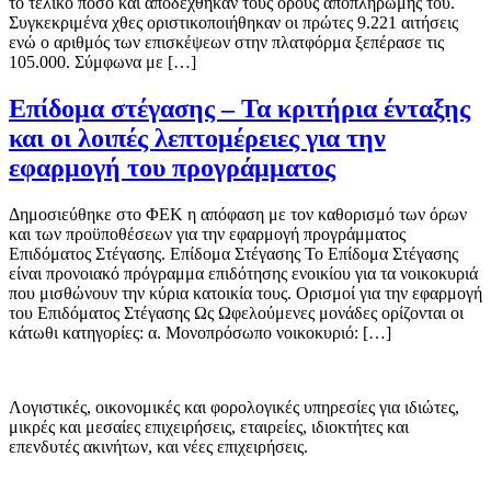
το τελικό ποσό και αποδέχθηκαν τους όρους αποπληρωμής του.
Συγκεκριμένα χθες οριστικοποιήθηκαν οι πρώτες 9.221 αιτήσεις
ενώ ο αριθμός των επισκέψεων στην πλατφόρμα ξεπέρασε τις
105.000. Σύμφωνα με […]
Επίδομα στέγασης – Τα κριτήρια ένταξης
και οι λοιπές λεπτομέρειες για την
εφαρμογή του προγράμματος
Δημοσιεύθηκε στο ΦΕΚ η απόφαση με τον καθορισμό των όρων
και των προϋποθέσεων για την εφαρμογή προγράμματος
Επιδόματος Στέγασης. Επίδομα Στέγασης Το Επίδομα Στέγασης
είναι προνοιακό πρόγραμμα επιδότησης ενοικίου για τα νοικοκυριά
που μισθώνουν την κύρια κατοικία τους. Ορισμοί για την εφαρμογή
του Επιδόματος Στέγασης Ως Ωφελούμενες μονάδες ορίζονται οι
κάτωθι κατηγορίες: α. Μονοπρόσωπο νοικοκυριό: […]
Λογιστικές, οικονομικές και φορολογικές υπηρεσίες για ιδιώτες,
μικρές και μεσαίες επιχειρήσεις, εταιρείες, ιδιοκτήτες και
επενδυτές ακινήτων, και νέες επιχειρήσεις.