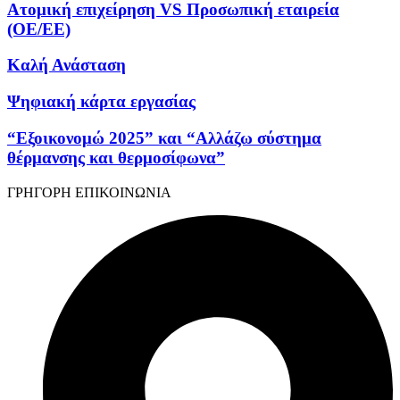
Ατομική επιχείρηση VS Προσωπική εταιρεία
(OE/EE)
Καλή Ανάσταση
Ψηφιακή κάρτα εργασίας
“Εξοικονομώ 2025” και “Αλλάζω σύστημα
θέρμανσης και θερμοσίφωνα”
ΓΡΗΓΟΡΗ ΕΠΙΚΟΙΝΩΝΙΑ