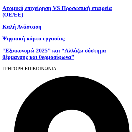
Ατομική επιχείρηση VS Προσωπική εταιρεία
(OE/EE)
Καλή Ανάσταση
Ψηφιακή κάρτα εργασίας
“Εξοικονομώ 2025” και “Αλλάζω σύστημα
θέρμανσης και θερμοσίφωνα”
ΓΡΗΓΟΡΗ ΕΠΙΚΟΙΝΩΝΙΑ