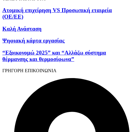
Ατομική επιχείρηση VS Προσωπική εταιρεία
(OE/EE)
Καλή Ανάσταση
Ψηφιακή κάρτα εργασίας
“Εξοικονομώ 2025” και “Αλλάζω σύστημα
θέρμανσης και θερμοσίφωνα”
ΓΡΗΓΟΡΗ ΕΠΙΚΟΙΝΩΝΙΑ