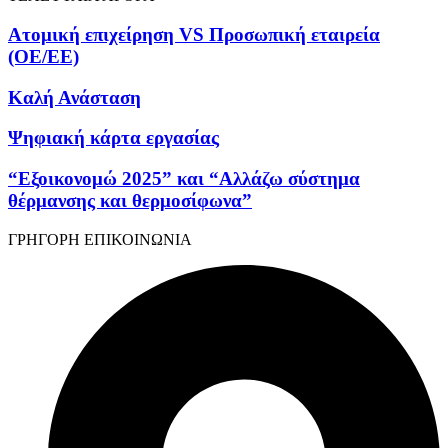
Ατομική επιχείρηση VS Προσωπική εταιρεία
(OE/EE)
Καλή Ανάσταση
Ψηφιακή κάρτα εργασίας
“Εξοικονομώ 2025” και “Αλλάζω σύστημα
θέρμανσης και θερμοσίφωνα”
ΓΡΗΓΟΡΗ ΕΠΙΚΟΙΝΩΝΙΑ