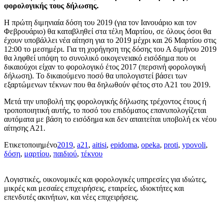
φορολογικής τους δήλωσης.
Η πρώτη διμηνιαία δόση του 2019 (για τον Ιανουάριο και τον
Φεβρουάριο) θα καταβληθεί στα τέλη Μαρτίου, σε όλους όσοι θα
έχουν υποβάλλει νέα αίτηση για το 2019 μέχρι και 26 Μαρτίου στις
12:00 το μεσημέρι. Για τη χορήγηση της δόσης του Α διμήνου 2019
θα ληφθεί υπόψη το συνολικό οικογενειακό εισόδημα που οι
δικαιούχοι είχαν το φορολογικό έτος 2017 (περσινή φορολογική
δήλωση). Το δικαιούμενο ποσό θα υπολογιστεί βάσει των
εξαρτώμενων τέκνων που θα δηλωθούν φέτος στο Α21 του 2019.
Μετά την υποβολή της φορολογικής δήλωσης τρέχοντος έτους ή
τροποποιητική αυτής, το ποσό του επιδόματος επανυπολογίζεται
αυτόματα με βάση το εισόδημα και δεν απαιτείται υποβολή εκ νέου
αίτησης Α21.
Ετικετοποιημένο
2019
,
a21
,
aitisi
,
epidoma
,
opeka
,
proti
,
ypovoli
,
δόση
,
μαρτίου
,
παιδιού
,
τέκνου
Λογιστικές, οικονομικές και φορολογικές υπηρεσίες για ιδιώτες,
μικρές και μεσαίες επιχειρήσεις, εταιρείες, ιδιοκτήτες και
επενδυτές ακινήτων, και νέες επιχειρήσεις.