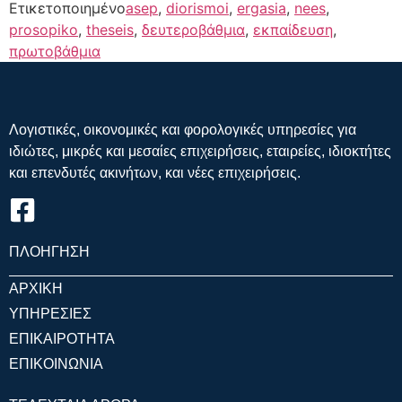
Ετικετοποιημένο
asep
,
diorismoi
,
ergasia
,
nees
,
prosopiko
,
theseis
,
δευτεροβάθμια
,
εκπαίδευση
,
πρωτοβάθμια
Λογιστικές, οικονομικές και φορολογικές υπηρεσίες για
ιδιώτες, μικρές και μεσαίες επιχειρήσεις, εταιρείες, ιδιοκτήτες
και επενδυτές ακινήτων, και νέες επιχειρήσεις.
ΠΛΟΗΓΗΣΗ
ΑΡΧΙΚΗ
ΥΠΗΡΕΣΙΕΣ
ΕΠΙΚΑΙΡΟΤΗΤΑ
ΕΠΙΚΟΙΝΩΝΙΑ